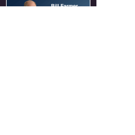
LO
EM
LOEM Web Design | Emma Thompson